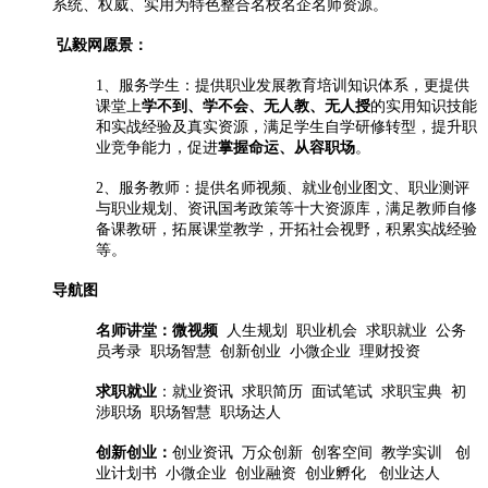
系统、权威、实用为特色整合名校名企名师资源。
弘毅网愿景：
1、服务学生：
提供职业发展
教育培训
知识体系，
更
提供
课堂上
学不到、学不会、无人教、无人授
的实用知识技能
和实战经验及真实资源，
满足学生自学研修
转型
，
提升
职
业竞争能力，
促进
掌握命运、从容职场
。
2、服务教师：
提供名师视频、就业创业图文、职业测评
与职业规划、
资讯国考
政策等十大资源库，
满足教师自修
备课教研，
拓展
课堂教学，开拓社会视野，积累实战经验
等。
导航图
名师讲堂：微视频
人生规划 职业机会 求职就业 公务
员考录 职场智慧 创新创业 小微企业 理财投资
求职就业
：就业资讯 求职简历 面试笔试 求职宝典 初
涉职场 职场智慧 职场达人
创新创业：
创业资讯 万众创新 创客空间 教学实训 创
业计划书 小微企业 创业融资 创业孵化 创业达人